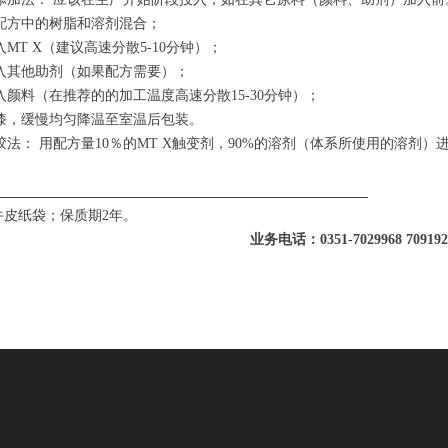
配方中的树脂和溶剂混合；
入MT X（建议高速分散5-10分钟）；
入其他助剂（如果配方需要）；
入颜料（在推荐的的加工温度高速分散15-30分钟）；
漆，缓慢均匀降温至室温后包装。
胶法： 用配方量10％的MT X触变剂，90%的溶剂（体系所使用的溶剂）进行高
包装
/牛皮纸袋；保质期2年。
业务电话：0351-7029968 7091925