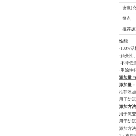
密度(克/
熔点
推荐加
·100
·触变性
·不降低
·重涂性
添加量：
推荐添加量
用于防沉：
添加方法
用于流变控
用于防沉：
添加方法
1：直接