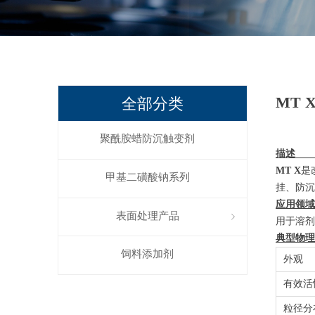
MT
全部分类
聚酰胺蜡防沉触变剂
MT X
是
甲基二磺酸钠系列
挂、防沉
表面处理产品
ꁇ
用于溶剂
饲料添加剂
外观
有效活
粒径分布